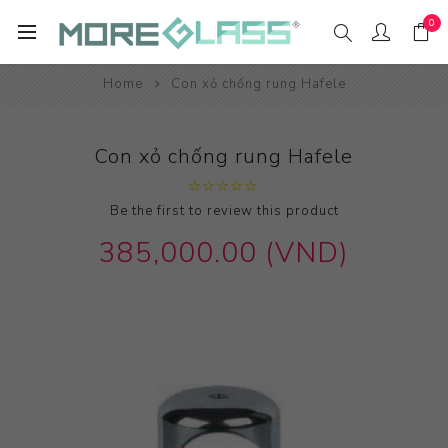
0
Home
Con xỏ chống rung Hafele
Con xỏ chống rung Hafele
Be the first to review this product
385,000.00 (VND)