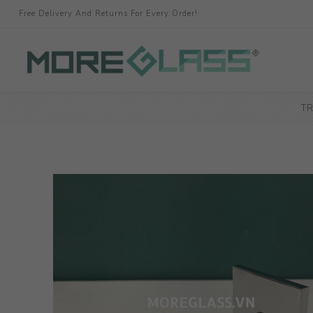
Free Delivery And Returns For Every Order!
T