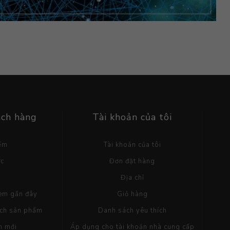
ách hàng
Tài khoản của tôi
iếm
Tài khoản của tôi
ức
Đơn đặt hàng
g
Địa chỉ
em gần đây
Giỏ hàng
ách sản phẩm
Danh sách yêu thích
m mới
Áp dụng cho tài khoản nhà cung cấp