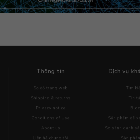
Thông tin
Dịch vụ kh
Sơ đồ trang web
Tìm k
Shipping & returns
Tin t
Privacy notice
Blo
Conditions of Use
Sản phẩm đã x
About us
So sánh danh s
Liên hệ chúng tôi
Sản phẩ