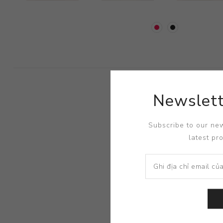
Newslett
Subscribe to our new
latest pr