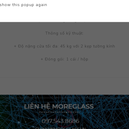
show this popup again
p tường kính hafele 981.00.542 phù hợp cho cửa mở trái và mở
+ Đệm bên trong bằng nhựa PVC
Thông số kỹ thuật:
+ Độ nặng cửa tối đa: 45 kg với 2 kẹp tường kính
+ Đóng gói: 1 cái / hộp