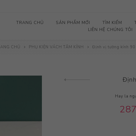
TRANG CHỦ
SẢN PHẨM MỚI
TÌM KIẾM
LIÊN HỆ CHÚNG TÔI
RANG CHỦ
PHỤ KIỆN VÁCH TẮM KÍNH
Định vị tường kính 90
Định
Sản phẩm trước
Hay la ngư
287