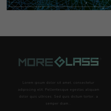
Lorem ipsum dolor sit amet, consectetur
adipiscing elit. Pellentesque egestas aliquam
dolor quis ultrices. Sed quis dictum tortor, a
semper diam...