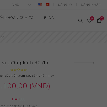
ĐĂNG KÝ
ĐĂNG NHẬP
TÀI KHOẢN CỦA TÔI
BLOG
(0)
(0)
 độ
 vị tường kính 90 độ
Sản Phẩm Tiếp
Theo
ơi đâu tiên xem xet sản phẩm nay
.100,00 (VND)
HAFELE
Mã Hàng:
981.00.542